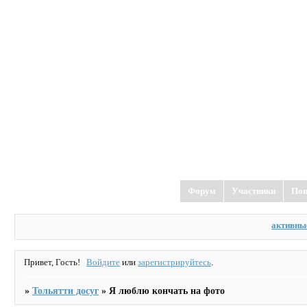
Форум
Участники
Пои
активны
Привет, Гость!
Войдите
или
зарегистрируйтесь
.
»
Тольятти досуг
»
Я люблю кончать на фото