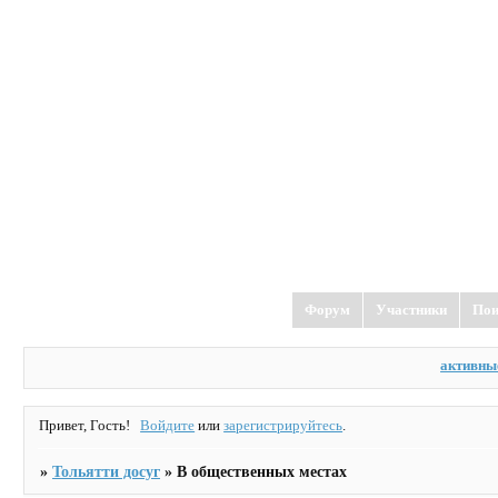
Форум
Участники
Пои
активны
Привет, Гость!
Войдите
или
зарегистрируйтесь
.
»
Тольятти досуг
»
В общественных местах