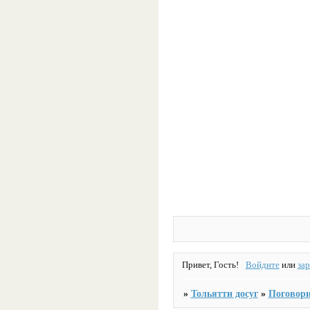
Привет, Гость!
Войдите
или
за
»
Тольятти досуг
»
Поговори