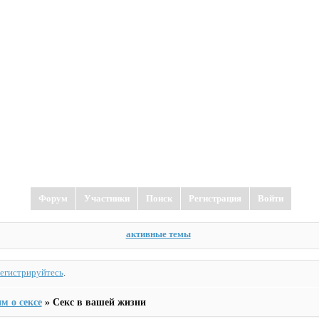
Форум
Участники
Поиск
Регистрация
Войти
активные темы
регистрируйтесь
.
м о сексе
»
Секс в вашей жизни